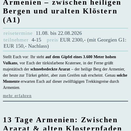
Armenien – zwischen heiligen
Bergen und uralten Klöstern
(A1)
reisetermine
11.08. bis 22.08.2026
teilnehmer
4-15
preis
EUR 2300,- (mit Georgien G1:
EUR 150,- Nachlass)
Stellt Euch vor: Ihr steht
auf dem Gipfel eines 3.600 Meter hohen
Vulkans
, vor Euch der türkisfarbene Kratersee, in der Ferne grüßt
majestätisch der
schneebedeckte Ararat
– der heilige Berg der Armenier,
der heute zur Türkei gehört, aber zum Greifen nah erscheint. Genau
solche
Momente
erwarten Euch auf dieser zwölftägigen Trekkingreise durch
Armenien.
mehr erfahren
13 Tage Armenien: Zwischen
Ararat & alten Klosterpfaden