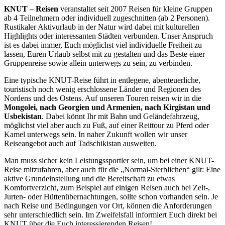
KNUT – Reisen
veranstaltet seit 2007 Reisen für kleine Gruppen
ab 4 Teilnehmern oder individuell zugeschnitten (ab 2 Personen).
Rustikaler Aktivurlaub in der Natur wird dabei mit kulturellen
Highlights oder interessanten Städten verbunden. Unser Anspruch
ist es dabei immer, Euch möglichst viel individuelle Freiheit zu
lassen, Euren Urlaub selbst mit zu gestalten und das Beste einer
Gruppenreise sowie allein unterwegs zu sein, zu verbinden.
Eine typische KNUT-Reise führt in entlegene, abenteuerliche,
touristisch noch wenig erschlossene Länder und Regionen des
Nordens und des Ostens. Auf unseren Touren reisen wir in die
Mongolei, nach Georgien und Armenien, nach Kirgistan und
Usbekistan
. Dabei könnt Ihr mit Bahn und Geländefahrzeug,
möglichst viel aber auch zu Fuß, auf einer Reittour zu Pferd oder
Kamel unterwegs sein. In naher Zukunft wollen wir unser
Reiseangebot auch auf Tadschikistan
ausweiten.
Man muss sicher kein Leistungssportler sein, um bei einer KNUT-
Reise mitzufahren, aber auch für die „Normal-Sterblichen“ gilt: Eine
aktive Grundeinstellung und die Bereitschaft zu etwas
Komfortverzicht, zum Beispiel auf einigen Reisen auch bei Zelt-,
Jurten- oder Hüttenübernachtungen, sollte schon vorhanden sein. Je
nach Reise und Bedingungen vor Ort, können die Anforderungen
sehr unterschiedlich sein. Im Zweifelsfall informiert Euch direkt bei
KNUT über die Euch interessierenden Reisen!